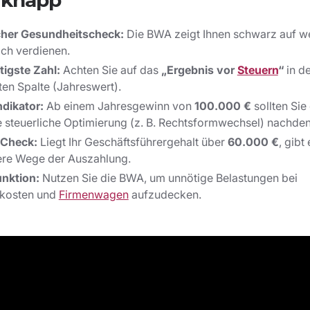
 knapp
cher Gesundheitscheck:
Die BWA zeigt Ihnen schwarz auf wei
ich verdienen.
tigste Zahl:
Achten Sie auf das
„Ergebnis vor
Steuern
“
in d
ten Spalte (Jahreswert).
ndikator:
Ab einem Jahresgewinn von
100.000 €
sollten Sie
e steuerliche Optimierung (z. B. Rechtsformwechsel) nachde
-Check:
Liegt Ihr Geschäftsführergehalt über
60.000 €
, gibt 
tere Wege der Auszahlung.
nktion:
Nutzen Sie die BWA, um unnötige Belastungen bei
lkosten und
Firmenwagen
aufzudecken.