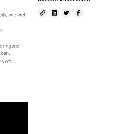
ß, wie viel
er
 dringend
nken.
es oft