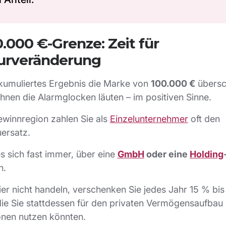
0.000 €-Grenze: Zeit für
urveränderung
 kumuliertes Ergebnis die Marke von
100.000 €
übersch
 Ihnen die Alarmglocken läuten – im positiven Sinne.
ewinnregion zahlen Sie als
Einzelunternehmer
oft den
ersatz.
es sich fast immer, über eine
GmbH
oder eine
Holding
n.
er nicht handeln, verschenken Sie jedes Jahr 15 % bi
die Sie stattdessen für den privaten Vermögensaufbau
onen nutzen könnten.