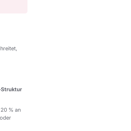
reitet,
-Struktur
s 20 % an
 oder