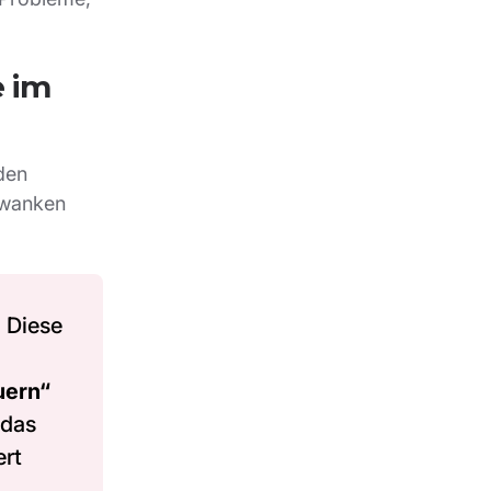
e im
den
chwanken
. Diese
uern“
 das
ert