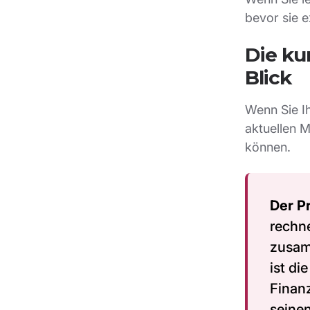
bevor sie 
Die ku
Blick
Wenn Sie I
aktuellen M
können.
Der Pr
rechne
zusam
ist di
Finanz
seinen