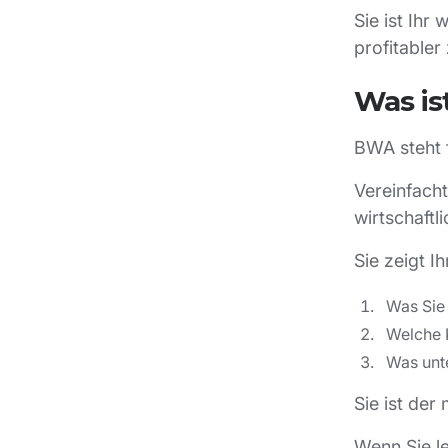
Sie ist Ih
profitable
Was is
BWA steht 
Vereinfacht
wirtschaftl
Sie zeigt I
Was Sie
Welche K
Was unte
Sie ist der
Wenn Sie le