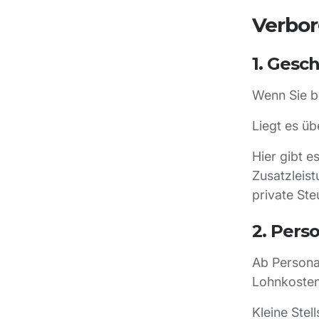
Verbor
1. Gesc
Wenn Sie be
Liegt es ü
Hier gibt e
Zusatzleis
private Ste
2. Pers
Ab Persona
Lohnkosten
Kleine Stel