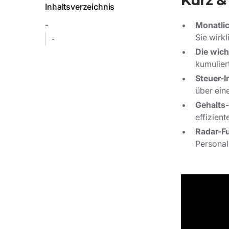
Kurz &
Inhaltsverzeichnis
-
Monatli
Sie wirkl
-
Die wich
kumulier
Steuer-I
über ein
Gehalts
effizien
Radar-Fu
Persona