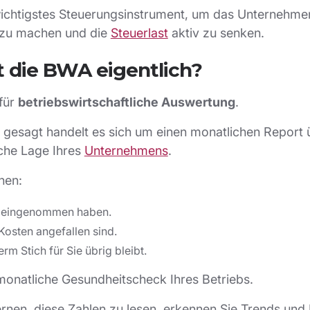
r wichtigstes Steuerungsinstrument, um das Unternehme
r zu machen und die
Steuerlast
aktiv zu senken.
t die BWA eigentlich?
für
betriebswirtschaftliche Auswertung
.
 gesagt handelt es sich um einen monatlichen Report 
iche Lage Ihres
Unternehmens
.
hnen:
 eingenommen haben.
osten angefallen sind.
rm Stich für Sie übrig bleibt.
 monatliche Gesundheitscheck Ihres Betriebs.
rnen, diese Zahlen zu lesen, erkennen Sie Trends und