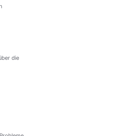
n
über die
 Probleme,