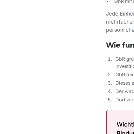
GbR mit 
Jede Einhei
mehrfacher
persönlich
Wie fun
GbR grün
Investit
GbR reic
Dieses e
Der wird
Dort wi
Wichti
Bindu