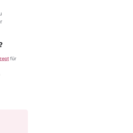
u
r
?
zept
für
n