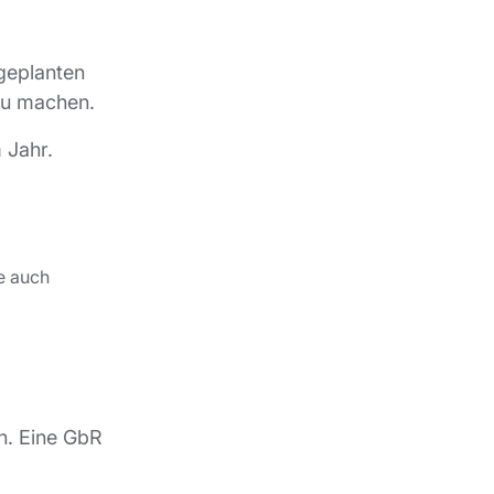
 geplanten
 zu machen.
 Jahr.
he auch
en. Eine GbR