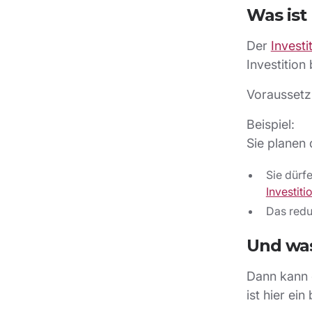
Was ist
Der
Invest
Investition
Voraussetz
Beispiel:
Sie planen 
Sie dürf
Investit
Das reduz
Und was
Dann kann e
ist hier ein