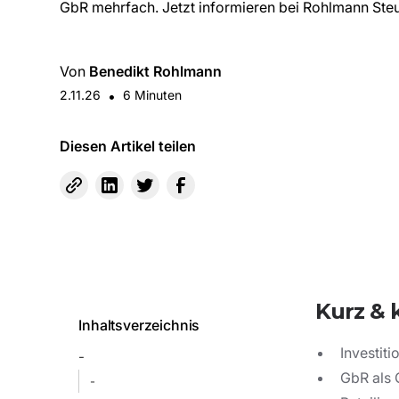
GbR mehrfach. Jetzt informieren bei Rohlmann Ste
Von
Benedikt Rohlmann
2.11.26
•
6
Minuten
Diesen Artikel teilen
Kurz &
Inhaltsverzeichnis
Investit
-
GbR als G
-