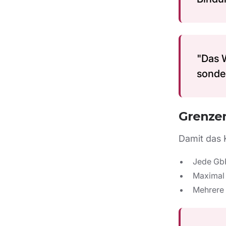
"Das 
sonde
Grenzen
Damit das K
Jede GbR
Maximal 
Mehrere 