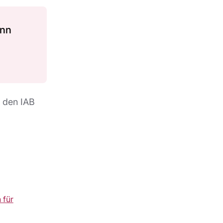
ann
h den IAB
 für