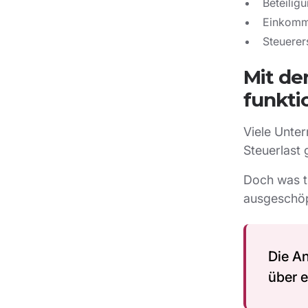
Beteilig
Einkomme
Steuerer
Mit de
funkti
Viele Unte
Steuerlast 
Doch was t
ausgeschöp
Die An
über 