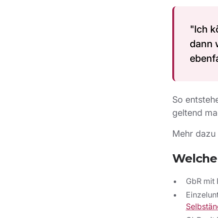
"Ich k
dann 
ebenfa
So entstehe
geltend ma
Mehr dazu 
Welche 
GbR mit 
Einzelun
Selbstän