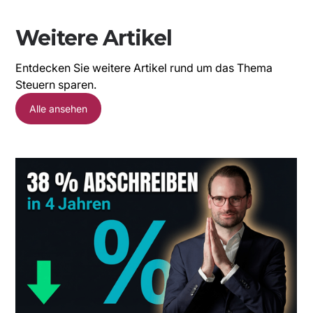
Weitere Artikel
Entdecken Sie weitere Artikel rund um das Thema
Steuern sparen.
Alle ansehen
I
P
S
I
S