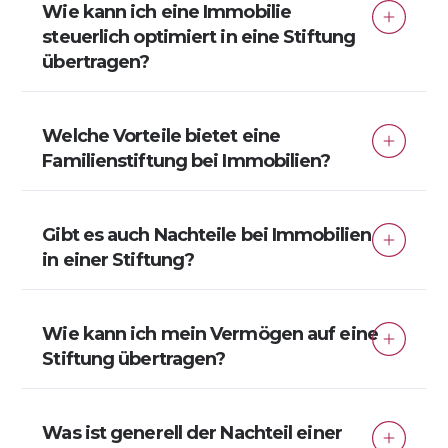
Wie kann ich eine Immobilie
steuerlich optimiert in eine Stiftung
übertragen?
Durch einen teilentgeltlichen Vorgang: Ein Teil
wird verschenkt (bis zum Freibetrag), der andere
Welche Vorteile bietet eine
verkauft. Der Verkauf kann über ein
Familienstiftung bei Immobilien?
Verkäuferdarlehen abgewickelt werden.
Nur 15 % Körperschaftsteuer auf Mieterträge
Gibt es auch Nachteile bei Immobilien
Neue Abschreibungen durch höheren Wert
in einer Stiftung?
Steuerfreie Tilgung von Verkäuferdarlehen
Ja, z. B. eingeschränkte Flexibilität beim Verkauf
und formale Anforderungen an die Stiftung.
Wie kann ich mein Vermögen auf eine
Dafür gewinnen Sie aber Sicherheit und
Stiftung übertragen?
Planbarkeit.
Durch Schenkungen, Verkäufe oder Einbringung
ins Grundstockvermögen – immer mit
Was ist generell der Nachteil einer