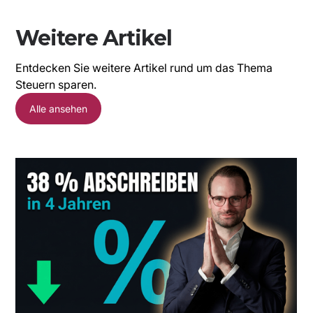
Weitere Artikel
Entdecken Sie weitere Artikel rund um das Thema
Steuern sparen.
Alle ansehen
I
P
S
I
S