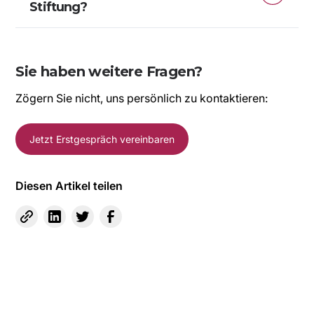
steuerlicher Gestaltung. Wichtig: Fachliche
Stiftung?
Begleitung nutzen.
Sie ist nicht flexibel auflösbar und erfordert klare
Satzungen sowie sorgfältige Verwaltung. Dafür
bietet sie aber Stabilität und langfristige
Sie haben weitere Fragen?
Kontrolle.
Zögern Sie nicht, uns persönlich zu kontaktieren:
Jetzt Erstgespräch vereinbaren
Diesen Artikel teilen