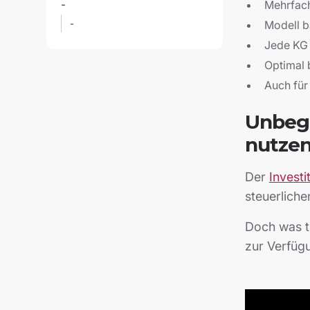
-
Mehrfac
-
Modell b
Jede KG 
Optimal 
Auch für
Unbegr
nutzen
Der
Invest
steuerliche
Doch was t
zur Verfüg