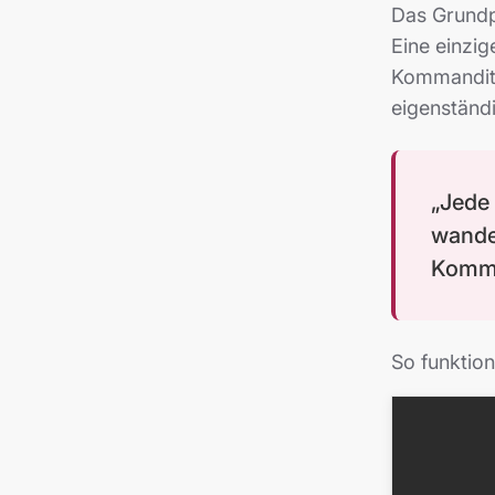
Das Grundp
Eine einzi
Kommanditg
eigenständ
„Jede 
wande
Komma
So funktioni