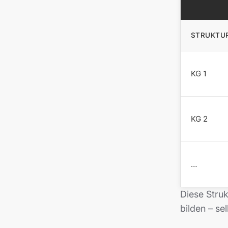
STRUKTU
KG 1
KG 2
…
Diese Struk
bilden – se