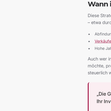
Wann i
Diese Strat
– etwa dur
Abfindun
Verkäuf
Hohe Jah
Auch wer in
möchte, pro
steuerlich
„Die G
Ihr In