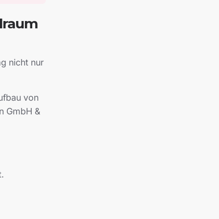
elraum
g nicht nur
ufbau von
ten GmbH &
.