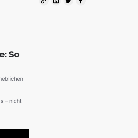
e: So
heblichen
 – nicht