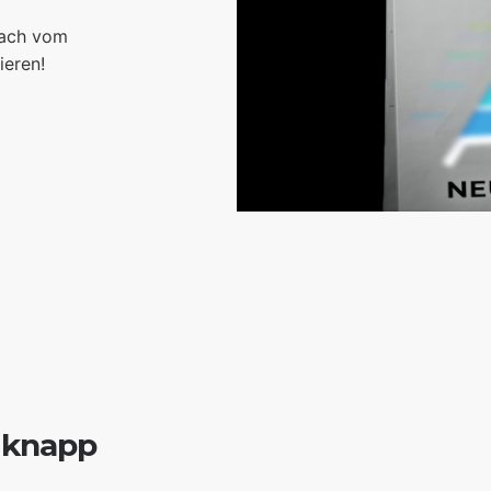
fach vom
ieren!
 knapp