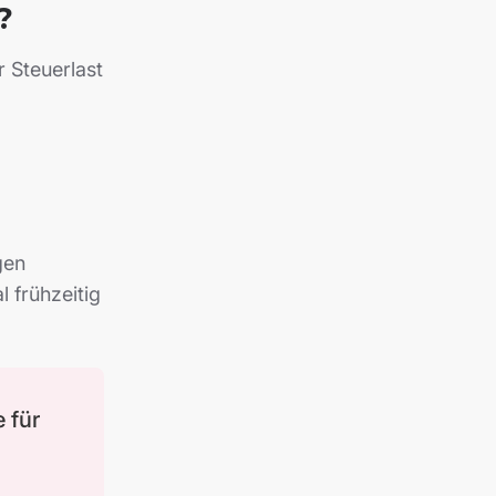
?
 Steuerlast
gen
l frühzeitig
 für