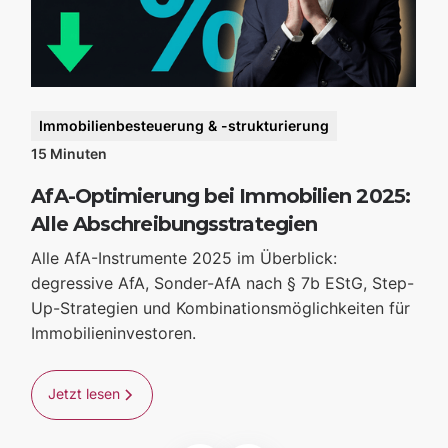
I
P
St
Im
St
Immobilienbesteuerung & -strukturierung
En
15
Minuten
Im
AfA-Optimierung bei Immobilien 2025:
Alle Abschreibungsstrategien
Alle AfA-Instrumente 2025 im Überblick:
degressive AfA, Sonder-AfA nach § 7b EStG, Step-
Up-Strategien und Kombinationsmöglichkeiten für
Immobilieninvestoren.
Jetzt lesen