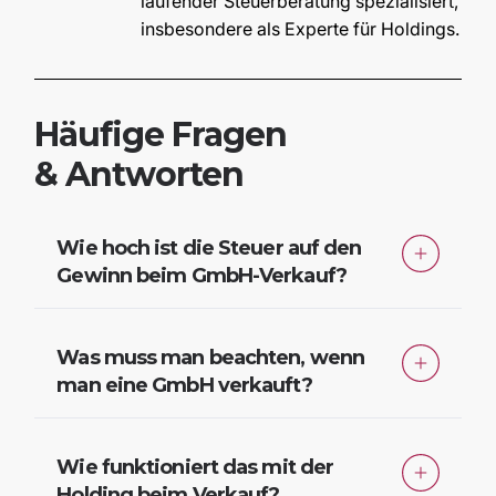
laufender Steuerberatung spezialisiert,
insbesondere als Experte für Holdings.
Häufige Fragen
& Antworten
Wie hoch ist die Steuer auf den
Gewinn beim GmbH-Verkauf?
Verkaufen Sie privat, sind
60 % des Gewinns
steuerpflichtig
, versteuert mit dem
Was muss man beachten, wenn
persönlichen Steuersatz. Das kann schnell zu
man eine GmbH verkauft?
einer
sechsstelligen Steuerlast
führen. Mit
Achten Sie auf die Struktur vor dem Verkauf:
einer Holding zahlen Sie hingegen oft nur
Privatverkauf = hohe Steuer
, Verkauf durch
1,5 % auf den Gewinn
.
Wie funktioniert das mit der
Holding oder Familienstiftung = steuerlich
Holding beim Verkauf?