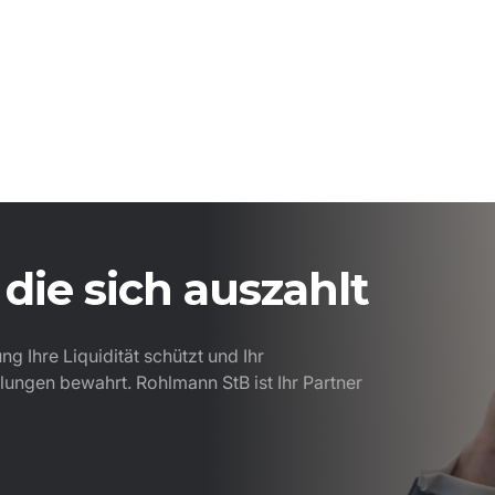
die sich auszahlt
g Ihre Liquidität schützt und Ihr
ungen bewahrt. Rohlmann StB ist Ihr Partner