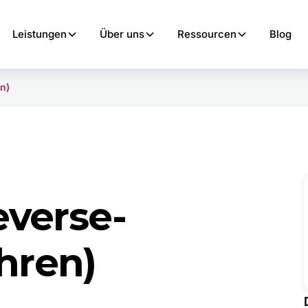
Leistungen
Über uns
Ressourcen
Blog
n)
everse-
hren)