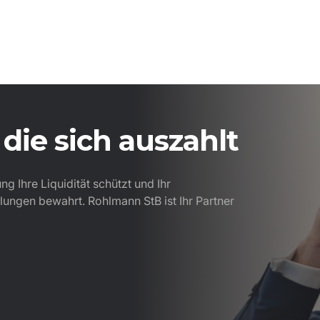
die sich auszahlt
g Ihre Liquidität schützt und Ihr
ungen bewahrt. Rohlmann StB ist Ihr Partner