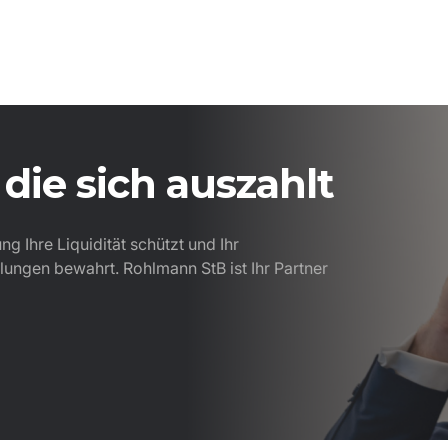
die sich auszahlt
g Ihre Liquidität schützt und Ihr
ungen bewahrt. Rohlmann StB ist Ihr Partner