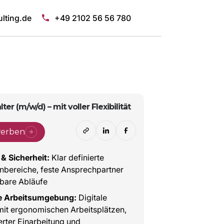
lting.de
+49 2102 56 56 780
er (m/w/d) – mit voller Flexibilität
werben
 & Sicherheit:
Klar definierte
bereiche, feste Ansprechpartner
bare Abläufe
 Arbeitsumgebung:
Digitale
mit ergonomischen Arbeitsplätzen,
ierter Einarbeitung und