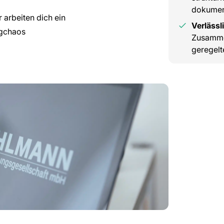
dokumen
 arbeiten dich ein
Verlässl
egchaos
Zusammen
geregelt