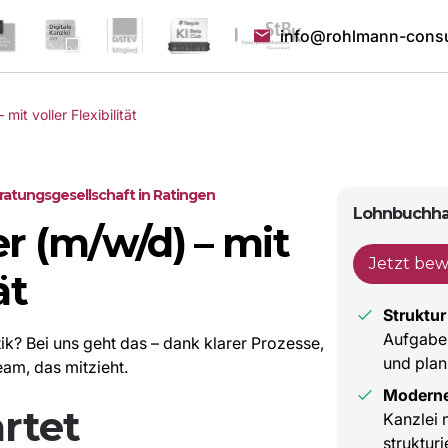
info@rohlmann-consu
it voller Flexibilität
ratungsgesellschaft in Ratingen
Lohnbuchhalt
r (m/w/d) – mit
Jetzt be
ät
Struktur
Aufgaben
? Bei uns geht das – dank klarer Prozesse,
und plan
m, das mitzieht.
Moderne
rtet
Kanzlei 
struktur