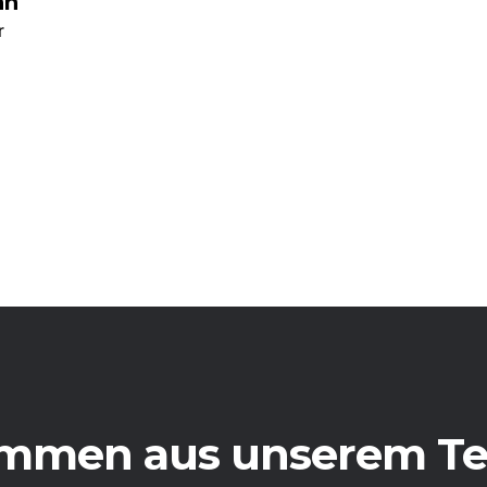
nn
r
immen aus unserem T