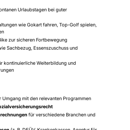
pontanen Urlaubstagen bei guter
tungen wie Gokart fahren, Top-Golf spielen,
en
Bike zur sicheren Fortbewegung
as wie Sachbezug, Essenszuschuss und
für kontinuierliche Weiterbildung und
erungen
er Umgang mit den relevanten Programmen
ozialversicherungsrecht
abrechnungen
für verschiedene Branchen und
esen
(z. B. DEÜV, Krankenkassen, Agentur für